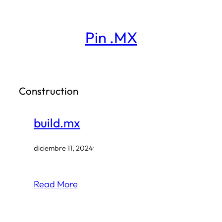
Saltar
al
Pin .MX
contenido
Construction
build.mx
diciembre 11, 2024
·
Read More