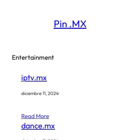
Saltar
al
Pin .MX
contenido
Entertainment
iptv.mx
diciembre 11, 2024
·
Read More
dance.mx