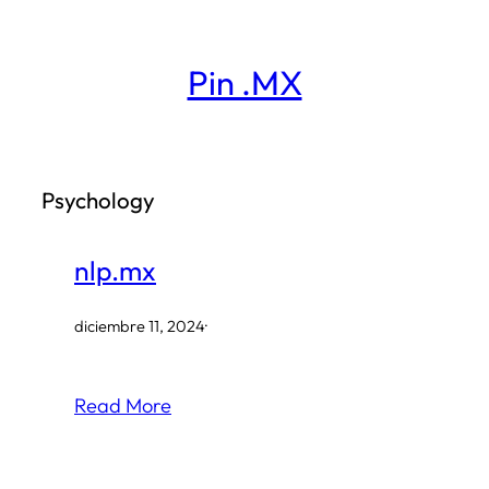
Saltar
al
Pin .MX
contenido
Psychology
nlp.mx
diciembre 11, 2024
·
Read More