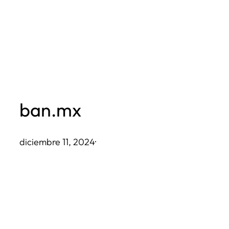
Saltar
al
contenido
ban.mx
diciembre 11, 2024
·