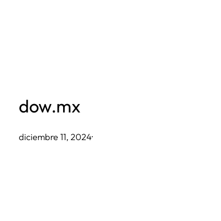
Saltar
al
contenido
dow.mx
diciembre 11, 2024
·