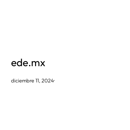
Saltar
al
contenido
ede.mx
diciembre 11, 2024
·