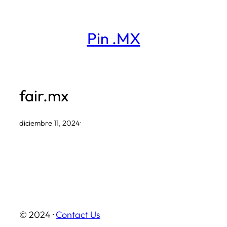
Saltar
al
Pin .MX
contenido
fair.mx
diciembre 11, 2024
·
© 2024 ·
Contact Us