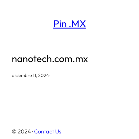
Saltar
al
Pin .MX
contenido
nanotech.com.mx
diciembre 11, 2024
·
© 2024 ·
Contact Us