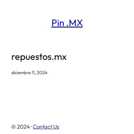
Saltar
al
Pin .MX
contenido
repuestos.mx
diciembre 11, 2024
·
© 2024 ·
Contact Us