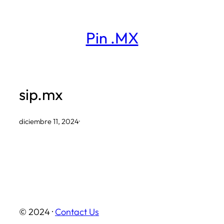
Saltar
al
Pin .MX
contenido
sip.mx
diciembre 11, 2024
·
© 2024 ·
Contact Us