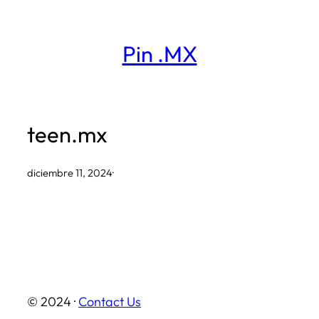
Saltar
al
Pin .MX
contenido
teen.mx
diciembre 11, 2024
·
© 2024 ·
Contact Us