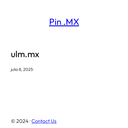
Saltar
al
Pin .MX
contenido
ulm.mx
julio 8, 2025
·
© 2024 ·
Contact Us