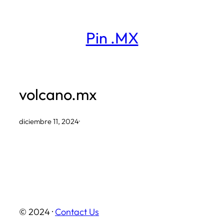
Saltar
al
Pin .MX
contenido
volcano.mx
diciembre 11, 2024
·
© 2024 ·
Contact Us